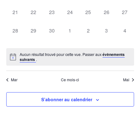
0 évènement,
0 évènement,
0 évènement,
0 évènement,
0 évènement,
0 évènement,
0 évène
21
22
23
24
25
26
27
0 évènement,
0 évènement,
0 évènement,
0 évènement,
0 évènement,
0 évènement,
0 évèn
28
29
30
1
2
3
4
Aucun résultat trouvé pour cette vue. Passer aux
évènements
suivants
.
Mar
Ce mois-ci
Mai
S’abonner au calendrier