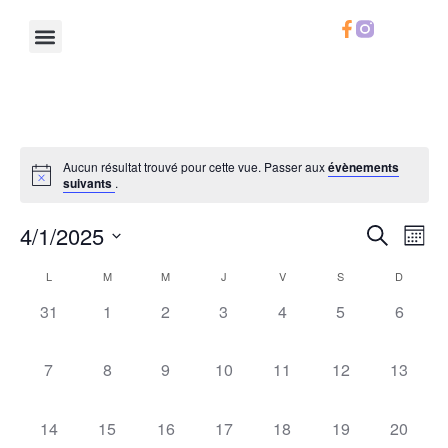
Le Chifoumi
Notre Calendrier
Notre Carte
Infos Pratiques
Aucun résultat trouvé pour cette vue. Passer aux
évènements
suivants
.
Rech
Na
4/1/2025
Recherche
Mois
Sélectionnez
de
et
une
Calendrier
L
M
M
J
V
S
D
date.
vu
navig
0 évènement,
0 évènement,
0 évènement,
0 évènement,
0 évènement,
0 évènement,
0 évèn
31
1
2
3
4
5
6
de
Év
de
Évènements
0 évènement,
0 évènement,
0 évènement,
0 évènement,
0 évènement,
0 évènement,
0 évène
7
8
9
10
11
12
13
vues
Évèn
0 évènement,
0 évènement,
0 évènement,
0 évènement,
0 évènement,
0 évènement,
0 évène
14
15
16
17
18
19
20