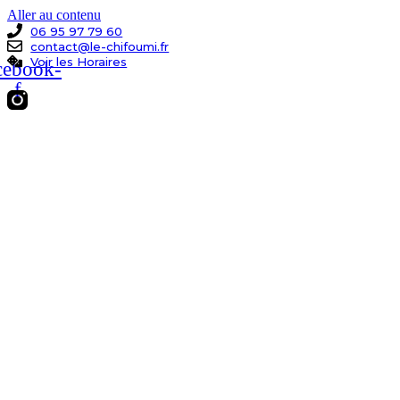
Aller au contenu
06 95 97 79 60
contact@le-chifoumi.fr
Voir les Horaires
cebook-
f