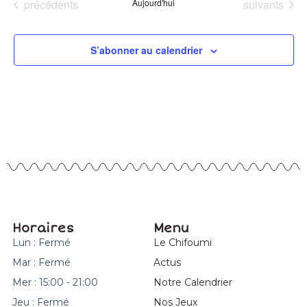
Évènements
Évènements
précédents
Aujourd'hui
suivants
S’abonner au calendrier
Horaires
Menu
Lun : Fermé
Le Chifoumi
Mar : Fermé
Actus
Mer : 15:00 - 21:00
Notre Calendrier
Jeu : Fermé
Nos Jeux