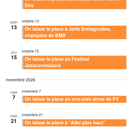
Dès
octobre 13
MAR
13
On laisse la place à Joris Bretagnolles,
champion de BMX
octobre 15
JEU
15
On laisse la place au Festival
Jazzcontreband
novembre 2026
novembre 7
SAM
7
On laisse la place au one-man show de PV
novembre 21
SAM
21
On laisse la place à “Aller plus haut”