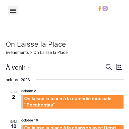
Le Chifoumi
Notre Calendrier
Notre Carte
Infos Pratiques
On Laisse la Place
Évènements
On Laisse la Place
Rech
Na
À venir
Recherche
Liste
Sélectionnez
de
et
une
octobre 2026
date.
vu
navig
octobre 2
VEN
Év
2
On laisse la place à la comédie musicale
de
“Pocahontas”
vues
Évèn
octobre 10
SAM
10
On laisse la place à la chanson avec Henri