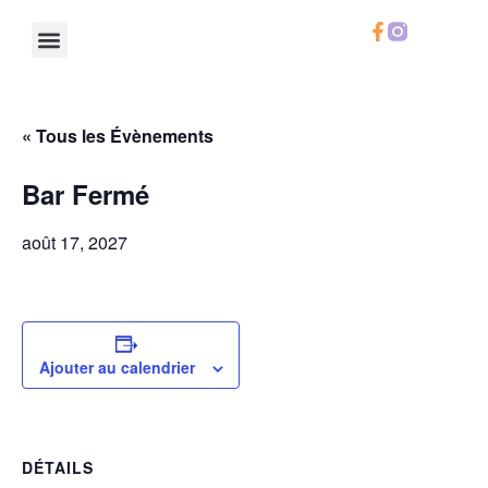
Le Chifoumi
Notre Calendrier
Notre Carte
Infos Pratiques
« Tous les Évènements
Bar Fermé
août 17, 2027
Ajouter au calendrier
DÉTAILS