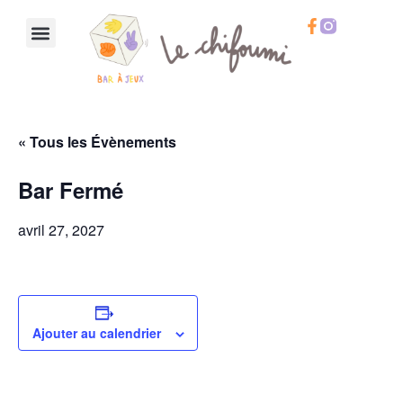
Le Chifoumi
Notre Calendrier
Notre Carte
Infos Pratiques
« Tous les Évènements
Bar Fermé
avril 27, 2027
Ajouter au calendrier