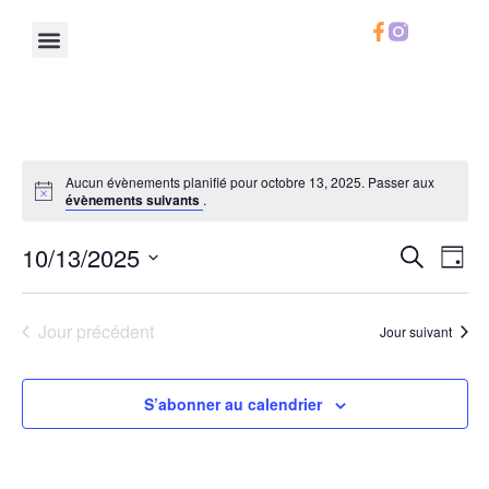
Le Chifoumi
Notre Calendrier
Notre Carte
Infos Pratiques
Aucun évènements planifié pour octobre 13, 2025. Passer aux
évènements suivants
.
Rech
Na
10/13/2025
Recherche
Jour
Sélectionnez
de
et
une
date.
vu
Jour précédent
Jour suivant
navig
Év
de
S’abonner au calendrier
vues
Évèn