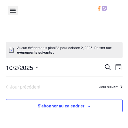
Le Chifoumi
Notre Calendrier
Notre Carte
Infos Pratiques
Aucun évènements planifié pour octobre 2, 2025. Passer aux
évènements suivants
.
Rech
Na
10/2/2025
Recherche
Jour
Sélectionnez
de
et
une
date.
vu
Jour précédent
Jour suivant
navig
Év
de
S’abonner au calendrier
vues
Évèn