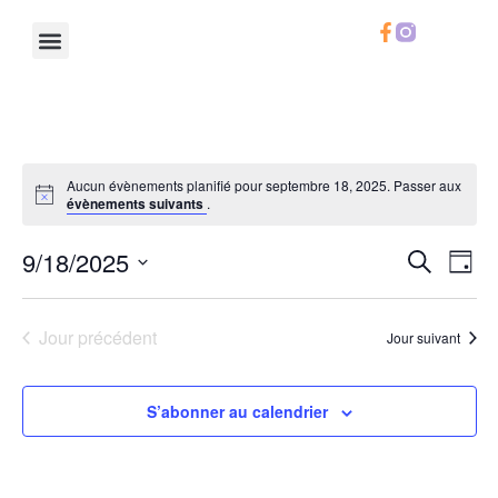
Le Chifoumi
Notre Calendrier
Notre Carte
Infos Pratiques
Aucun évènements planifié pour septembre 18, 2025. Passer aux
évènements suivants
.
Rech
Na
9/18/2025
Recherche
Jour
Sélectionnez
de
et
une
date.
vu
Jour précédent
Jour suivant
navig
Év
de
S’abonner au calendrier
vues
Évèn