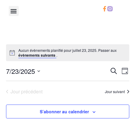
Le Chifoumi
Notre Calendrier
Notre Carte
Infos Pratiques
Aucun évènements planifié pour juillet 23, 2025. Passer aux
évènements suivants
.
Rech
Na
7/23/2025
Recherche
Jour
Sélectionnez
de
et
une
date.
vu
Jour précédent
Jour suivant
navig
Év
de
S’abonner au calendrier
vues
Évèn