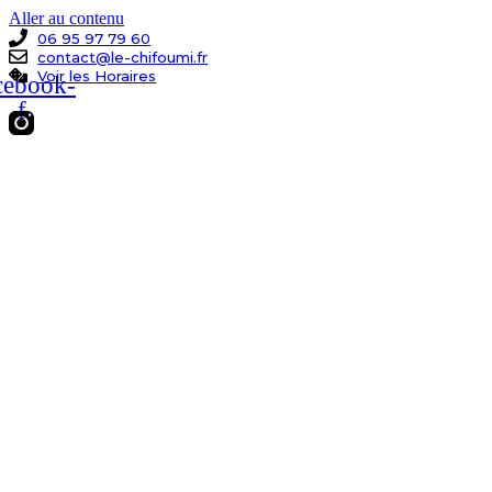
Aller au contenu
06 95 97 79 60
contact@le-chifoumi.fr
Voir les Horaires
cebook-
f