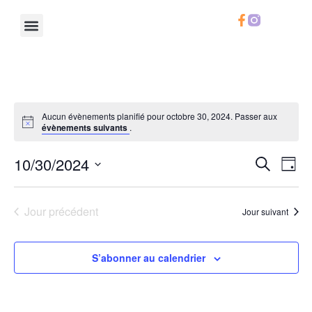
Le Chifoumi
Notre Calendrier
Notre Carte
Infos Pratiques
Aucun évènements planifié pour octobre 30, 2024. Passer aux
évènements suivants
.
Rech
Na
10/30/2024
Recherche
Jour
Sélectionnez
de
et
une
date.
vu
Jour précédent
Jour suivant
navig
Év
de
S’abonner au calendrier
vues
Évèn